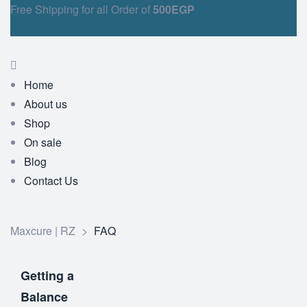
Free Shipping for all Order of
500EGP
Home
About us
Shop
On sale
Blog
Contact Us
Maxcure | RZ
>
FAQ
Getting a
Balance